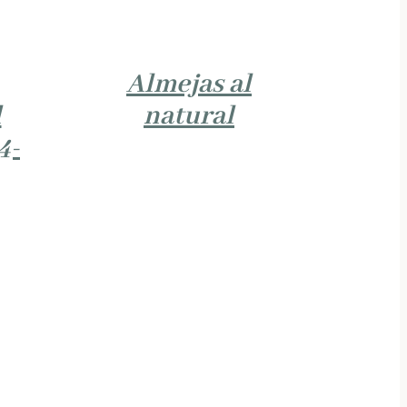
Almejas al
l
natural
4-