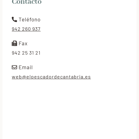
Contacto
Teléfono
942 260 937
Fax
942 25 31 21
Email
web@elpescadordecantabria.es