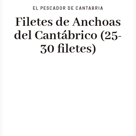
EL PESCADOR DE CANTABRIA
Lotes promocionales
Filetes de Anchoas
Nosotros
del Cantábrico (25-
Blog
30 filetes)
Contacto