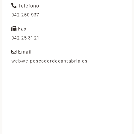
Teléfono
942 260 937
Fax
942 25 31 21
Email
web@elpescadordecantabria.es