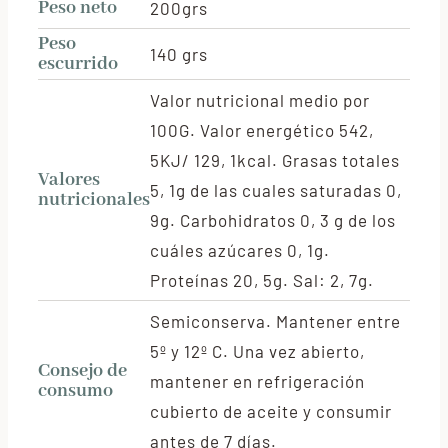
Peso neto
200grs
Peso
140 grs
escurrido
Valor nutricional medio por
100G. Valor energético 542,
5KJ/ 129, 1kcal. Grasas totales
Valores
5, 1g de las cuales saturadas 0,
nutricionales
9g. Carbohidratos 0, 3 g de los
cuáles azúcares 0, 1g.
Proteínas 20, 5g. Sal: 2, 7g.
Semiconserva. Mantener entre
5º y 12º C. Una vez abierto,
Consejo de
mantener en refrigeración
consumo
cubierto de aceite y consumir
antes de 7 días.