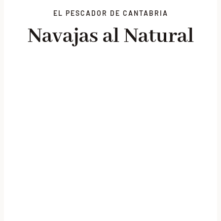
EL PESCADOR DE CANTABRIA
Lotes promocionales
Navajas al Natural
Nosotros
Blog
Contacto