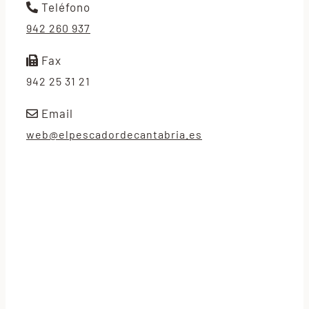
Teléfono
942 260 937
Fax
942 25 31 21
Email
web@elpescadordecantabria.es